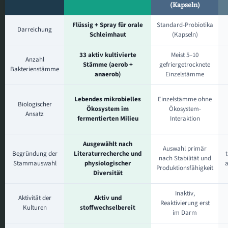
(Kapseln)
Flüssig + Spray für orale
Standard-Probiotika
Darreichung
Schleimhaut
(Kapseln)
33 aktiv kultivierte
Meist 5–10
Anzahl
Stämme (aerob +
gefriergetrocknete
Bakterienstämme
anaerob)
Einzelstämme
Lebendes mikrobielles
Einzelstämme ohne
Biologischer
Ökosystem im
Ökosystem-
Ansatz
fermentierten Milieu
Interaktion
Ausgewählt nach
Auswahl primär
Begründung der
Literaturrecherche und
nach Stabilität und
Stammauswahl
physiologischer
a
Produktionsfähigkeit
Diversität
Inaktiv,
Aktivität der
Aktiv und
Reaktivierung erst
Kulturen
stoffwechselbereit
im Darm