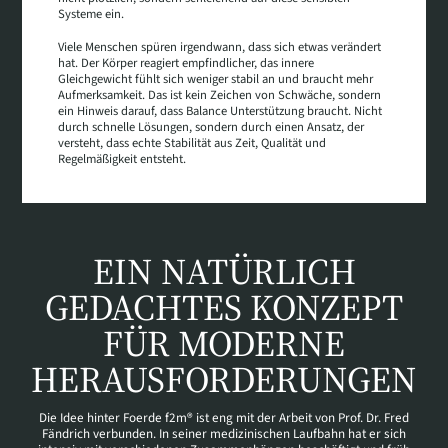
Systeme ein.
Viele Menschen spüren irgendwann, dass sich etwas verändert
hat. Der Körper reagiert empfindlicher, das innere
Gleichgewicht fühlt sich weniger stabil an und braucht mehr
Aufmerksamkeit. Das ist kein Zeichen von Schwäche, sondern
ein Hinweis darauf, dass Balance Unterstützung braucht. Nicht
durch schnelle Lösungen, sondern durch einen Ansatz, der
versteht, dass echte Stabilität aus Zeit, Qualität und
Regelmäßigkeit entsteht.
EIN NATÜRLICH
GEDACHTES KONZEPT
FÜR MODERNE
HERAUSFORDERUNGEN
Die Idee hinter Foerde f2m® ist eng mit der Arbeit von Prof. Dr. Fred
Fändrich verbunden. In seiner medizinischen Laufbahn hat er sich