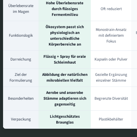
Hohe Überlebensrate
Überlebensrate
durch flüssiges
Oft reduziert
im Magen
Fermentmilieu
Ökosystem passt sich
Monostrain-Ansatz
physiologisch an
Funktionslogik
mit definiertem
unterschiedliche
Fokus
Körperbereiche an
Flüssig + Spray für orale
Darreichung
Kapseln oder Pulver
Schleimhaut
Ziel der
Abbildung der natürlichen
Gezielte Ergänzung
Formulierung
mikrobiellen Vielfalt
einzelner Stämme
Aerobe und anaerobe
Besonderheiten
Stämme adaptieren sich
Begrenzte Diversität
gegenseitig
Lichtgeschütztes
Verpackung
Plastikbehälter
Braunglas