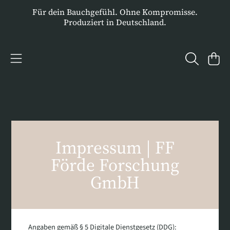
Für dein Bauchgefühl. Ohne Kompromisse.
DIREKT ZUM INHALT
Produziert in Deutschland.
WARENKO
FF FÖRDE FORSCHUNG GMB
Impressum | FF
Förde Forschung
GmbH
Angaben gemäß § 5 Digitale Dienstgesetz (DDG):